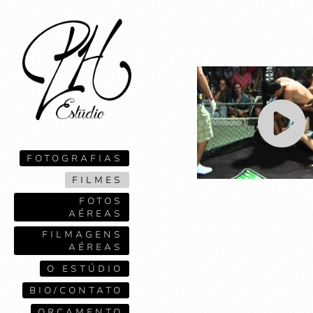
FOTOGRAFIAS
FILMES
FOTOS
AÉREAS
FILMAGENS
AÉREAS
O ESTÚDIO
BIO/CONTATO
ORÇAMENTO