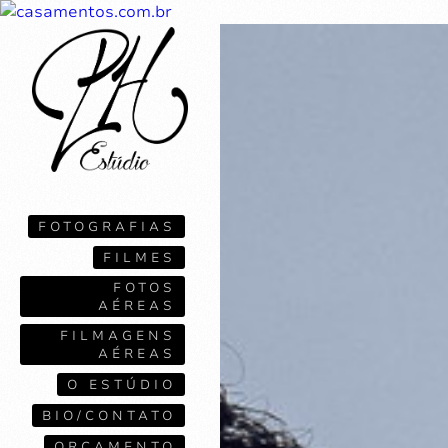
FOTOGRAFIAS
FILMES
FOTOS
AÉREAS
FILMAGENS
AÉREAS
O ESTÚDIO
BIO/CONTATO
ORÇAMENTO