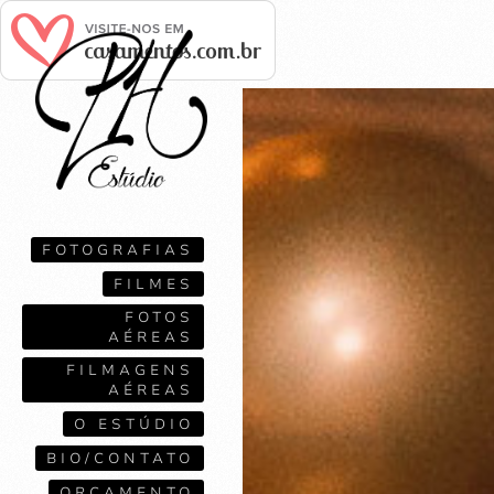
FOTOGRAFIAS
FILMES
FOTOS
AÉREAS
FILMAGENS
AÉREAS
O ESTÚDIO
BIO/CONTATO
ORÇAMENTO