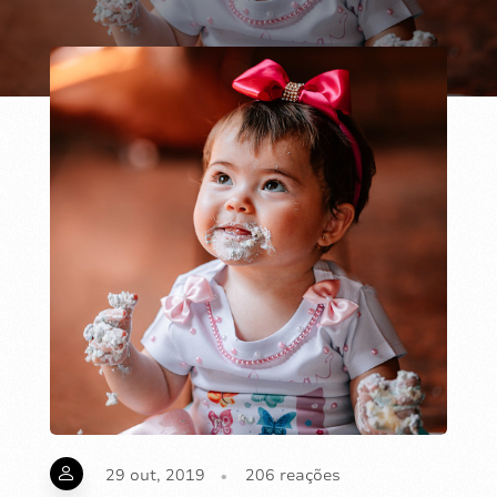
29 out, 2019
206
reações